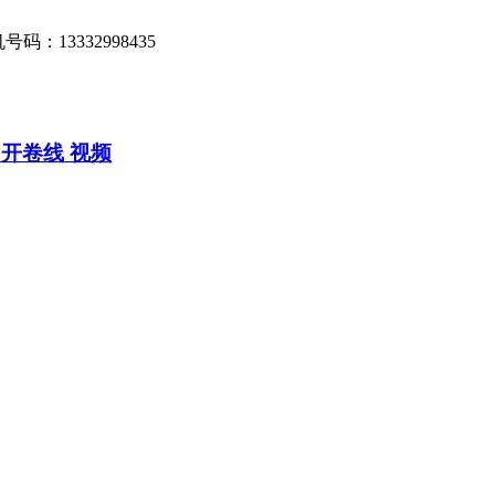
机号码：
13332998435
开卷线 视频