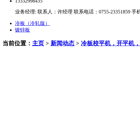
13332998435
业务经理:
联系人：
许经理
联系电话：
0755-23351859
手
冷板（冷轧版）
镀锌板
当前位置：
主页
>
新闻动态
>
冷板校平机，开平机，