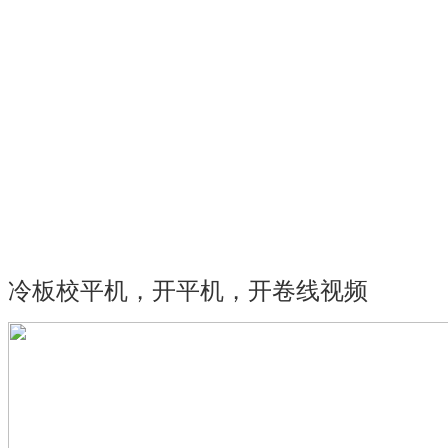
冷板校平机，开平机，开卷线视频