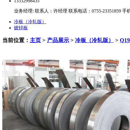
13332998435
业务经理:
联系人：
许经理
联系电话：
0755-23351859
手
冷板（冷轧版）
镀锌板
当前位置：
主页
>
产品展示
>
冷板（冷轧版）
>
Q1